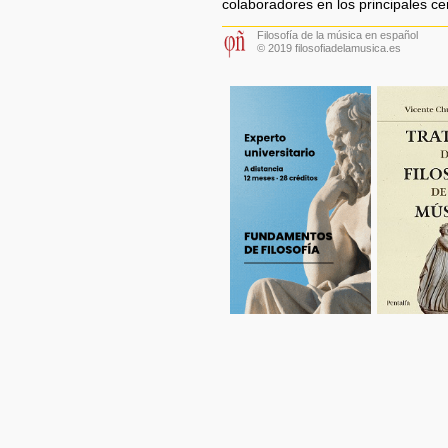
colaboradores en los principales c
Filosofía de la música en español
© 2019 filosofiadelamusica.es