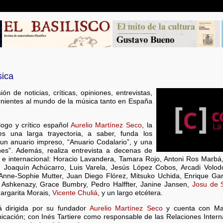
sica
ón de noticias, críticas, opiniones, entrevistas,
rnientes al mundo de la música tanto en España
ogo y crítico español
Aurelio Martínez Seco
, la
s una larga trayectoria, a saber, funda los
 un anuario impreso, “Anuario Codalario”, y una
iones”. Además, realiza entrevista a decenas de
l e internacional: Horacio Lavandera, Tamara Rojo, Antoni Ros Marbá,
a, Joaquín Achúcarro, Luis Varela, Jesús López Cobos, Arcadi Volo
Anne-Sophie Mutter, Juan Diego Flórez, Mitsuko Uchida, Enrique Gar
r Ashkenazy, Grace Bumbry, Pedro Halffter, Janine Jansen,
Josu de 
argarita Morais,
Vicente Chuliá
, y un largo etcétera.
tá dirigida por su fundador
Aurelio Martínez Seco
y cuenta con Ma
cación; con Inés Tartiere como responsable de las Relaciones Inter