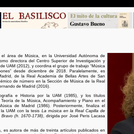
n el área de Música, en la Universidad Autónoma de
omo directora del Centro Superior de Investigación y
de UAM (2012), y coordina el grupo de trabajo “Música
bones” desde diciembre de 2018. Paralelamente, es
Madrid, de la Real Academia de Bellas Artes de San
démico de número en la Sección de Música de la Real
ernando de Madrid (2016).
grafía e Historia por la UAM (1985), y los títulos
 Teoría de la Música, Acompañamiento y Piano en el
úsica de Madrid (1986). Posteriormente, finaliza el
r la UAM con la tesis
La música en la Real Capilla de
z Bravo (h. 1670-1738)
, dirigida por José Peris Lacasa
, es autora de más de treinta artículos publicados en