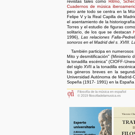
revistas tales como
Ritmo
,
Scher
Cuadernos de música iberoameri
pero ante todo se centra en la Mús
Felipe V y la Real Capilla de Madr
el asentamiento de la historiograf
Torres y el estudio de figuras com
solitario, de los que se destacan
H
1996),
Las relaciones Falla-Pedrel
sonoros en el Madrid del s. XVIII. L
También participa en numerosos p
Mito y desmitificación" (Ministeri
la tonadilla escénica" (CIOFF-Unesc
del siglo XVII a la tonadilla escén
los géneros breves en la segunda 
Universidad Autónoma de Madrid-Ce
Sopeña (1917- 1991) en la España 
Filosofía de la música en español
© 2019 filosofiadelamusica.es