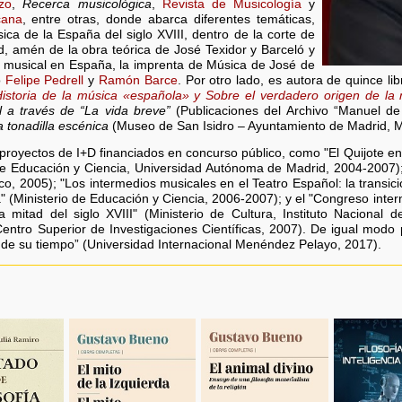
zo
,
Recerca musicològica
,
Revista de Musicología
y
cana
, entre otras, donde abarca diferentes temáticas,
ica de la España del siglo XVIII, dentro de la corte de
id, amén de la obra teórica de José Texidor y Barceló y
ía musical en España, la imprenta de Música de José de
o
Felipe Pedrell
y
Ramón Barce
. Por otro lado, es autora de quince l
istoria de la música «española» y Sobre el verdadero origen de la
l a través de “La vida breve”
(Publicaciones del Archivo “Manuel de
a tonadilla escénica
(Museo de San Isidro – Ayuntamiento de Madrid, Ma
royectos de I+D financiados en concurso público, como "El Quijote en 
o de Educación y Ciencia, Universidad Autónoma de Madrid, 2004-2007)
o, 2005); "Los intermedios musicales en el Teatro Español: la transic
ica" (Ministerio de Educación y Ciencia, 2006-2007); y el "Congreso inte
mitad del siglo XVIII" (Ministerio de Cultura, Instituto Nacional 
ntro Superior de Investigaciones Científicas, 2007). De igual modo 
de su tiempo” (Universidad Internacional Menéndez Pelayo, 2017).