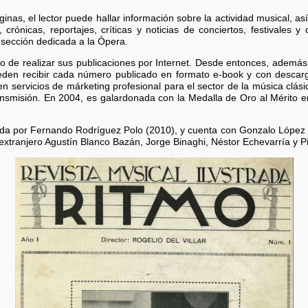
as, el lector puede hallar información sobre la actividad musical, as
rónicas, reportajes, críticas y noticias de conciertos, festivales y c
 sección dedicada a la Ópera.
to de realizar sus publicaciones por Internet. Desde entonces, además
ueden recibir cada número publicado en formato e-book y con descar
cen servicios de márketing profesional para el sector de la música clás
nsmisión. En 2004, es galardonada con la Medalla de Oro al Mérito en 
igida por Fernando Rodríguez Polo (2010), y cuenta con Gonzalo López 
extranjero Agustín Blanco Bazán, Jorge Binaghi, Néstor Echevarría y 