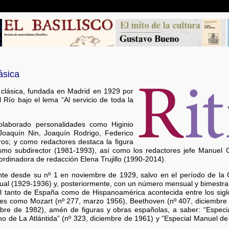
ásica
 clásica, fundada en Madrid en 1929 por
 Río bajo el lema “Al servicio de toda la
 colaborado personalidades como Higinio
Joaquín Nin, Joaquín Rodrigo, Federico
ros; y como redactores destaca la figura
ismo subdirector (1981-1993), así como los redactores jefe Manuel
ordinadora de redacción Elena Trujillo (1990-2014).
nte desde su nº 1 en noviembre de 1929, salvo en el período de la 
ual (1929-1936) y, posteriormente, con un número mensual y bimestr
al tanto de España como de Hispanoamérica acontecida entre los sig
res como Mozart (nº 277, marzo 1956), Beethoven (nº 407, diciembre 
mbre de 1982), amén de figuras y obras españolas, a saber: “Especia
no de La Atlántida” (nº 323, diciembre de 1961) y “Especial Manuel de 