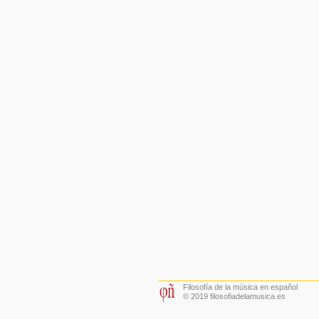
Filosofía de la música en español
© 2019 filosofiadelamusica.es