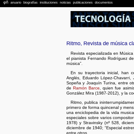
Ritmo, Revista de música cl
Revista especializada en Música
el pianista Fernando Rodríguez del
música”.
En su trayectoria inicial, han
Anglés, Eduardo López-Chavarri, 
Sopeña y Joaquín Turina, entre ot
de
Ramón Barce
, quien fue asim
González Mira (1987-2012), y la co
Ritmo, publica ininterrumpidame
primero de forma quincenal y mens
una enciclopedia de la vida music
especiales sobre varios composito
1978) y Stravinsky (nº 528, dicie
diciembre de 1940; “Especial estre
entre otros.