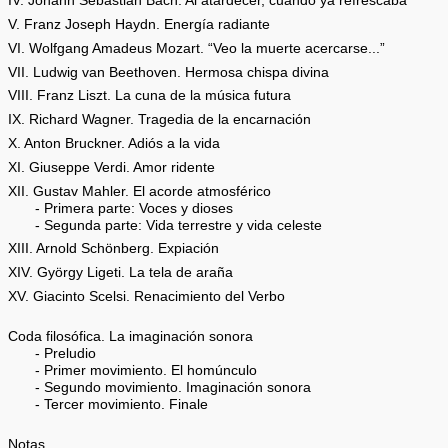
IV. Johann Sebastian Bach. Al atardecer, cuando ya refrescaba
V. Franz Joseph Haydn. Energía radiante
VI. Wolfgang Amadeus Mozart. “Veo la muerte acercarse...”
VII. Ludwig van Beethoven. Hermosa chispa divina
VIII. Franz Liszt. La cuna de la música futura
IX. Richard Wagner. Tragedia de la encarnación
X. Anton Bruckner. Adiós a la vida
XI. Giuseppe Verdi. Amor ridente
XII. Gustav Mahler. El acorde atmosférico
- Primera parte: Voces y dioses
- Segunda parte: Vida terrestre y vida celeste
XIII. Arnold Schönberg. Expiación
XIV. György Ligeti. La tela de araña
XV. Giacinto Scelsi. Renacimiento del Verbo
Coda filosófica. La imaginación sonora
- Preludio
- Primer movimiento. El homúnculo
- Segundo movimiento. Imaginación sonora
- Tercer movimiento. Finale
Notas