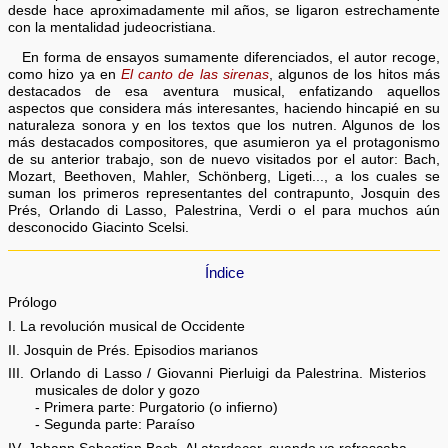
desde hace aproximadamente mil años, se ligaron estrechamente
con la mentalidad judeocristiana.
En forma de ensayos sumamente diferenciados, el autor recoge,
como hizo ya en
El canto de las sirenas
, algunos de los hitos más
destacados de esa aventura musical, enfatizando aquellos
aspectos que considera más interesantes, haciendo hincapié en su
naturaleza sonora y en los textos que los nutren. Algunos de los
más destacados compositores, que asumieron ya el protagonismo
de su anterior trabajo, son de nuevo visitados por el autor: Bach,
Mozart, Beethoven, Mahler, Schönberg, Ligeti..., a los cuales se
suman los primeros representantes del contrapunto, Josquin des
Prés, Orlando di Lasso, Palestrina, Verdi o el para muchos aún
desconocido Giacinto Scelsi.
Índice
Prólogo
I. La revolución musical de Occidente
II. Josquin de Prés. Episodios marianos
III. Orlando di Lasso / Giovanni Pierluigi da Palestrina. Misterios
musicales de dolor y gozo
- Primera parte: Purgatorio (o infierno)
- Segunda parte: Paraíso