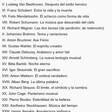
V. Luidwig Van Beethoven. Después del estilo heroico
VI. Franz Schubert. Entre la vida y la muerte
VII. Felix Mendelssohn. El scherzo como forma de vida
VIII. Robert Schumann. La música que descendió del cielo
IX. Richard Wagner. Las dos lanzas (de perdición; de redención)
X. Johannes Brahms. Tema y variaciones
XI. Anton Bruckner. Ave Fénix
XII. Gustav Mahler. El espíritu creador
XIII. Claude Debussy. Arabesco y amor fati
XIV. Arnold Schönberg. La nueva teología musical
XV. Béla Bartók. Noche eterna
XVI. Ígor Stravinski. El gran sacrificio
XVII. Anton Webern. El umbral verdadero
XVIII. Alban Berg. La última palabra
XIX. Richard Strauss. El límite, el símbolo y la sombra
XX. John Cage. Panteísmo musical
XXI. Pierre Boulez. Esterilidad de la belleza
XXII. Karlheinz Stockhausen. Música del tiempo
XXIII. Iannis Xenakis. Arquitectura sinfónica