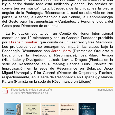
ley superior donde todo está unificado y donde “los sonidos se
convierten en música”. Esta búsqueda de la unidad es la piedra
angular de la Pedagogía Résonnance la cual se subdivide en tres
partes, a saber, la Fenomenología del Sonido, la Fenomenología
del Gesto para Instrumentistas y Cantantes, y Fenomenología del
Gesto para Directores de orquesta.
La Fundación cuenta con un Comité de Honor Internacional
constituido por 19 miembros y con un Consejo Fundador presidido
por
Elizabeth Sombart
que consta de un Tesorero y tres Miembros.
Los profesores que se encargan de impartir las clases bajo la
Pedagogía Résonnance son
Jorge Mora
(Director de Orquesta y
Decano de la Pedagogía Résonnance); Jean-Marc Aymon
(Historiador y Divulgador musical); Lavinia Dragos (Pianista en la
sede de Résonnance en Rumanía); Fabrice Eulry (Pianista de
Improvisación en la sede de Résonnance en Bélgica); Diego
Miguel-Urzanqui y Pilar Guarné (Director de Orquesta y Pianista,
respectívamente, en la sede de Résonnance en España); y Maryse
Karam (Pianista en la sede de Résonnance en Líbano).
Filosofía de la música en español
instituciones
© 2019 filosofiadelamusica.es