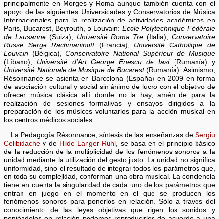
principalmente en Morges y Roma aunque también cuenta con el
apoyo de las siguientes Universidades y Conservatorios de Música
Internacionales para la realización de actividades académicas en
Paris, Bucarest, Beyrouth, o Louvain:
Ecole Polytechnique Fédérale
de Lausanne
(Suiza),
Université Roma Tre
(Italia),
Conservatoire
Russe Serge Rachmaninoff
(Francia),
Université Catholique de
Louvain
(Bélgica),
Conservatoire National Supérieur de Musique
(Líbano),
Université d’Art George Enescu de Iasi
(Rumanía) y
Université Nationale de Musique de Bucarest
(Rumanía). Asimismo,
Résonnance se asienta en Barcelona (España) en 2009 en forma
de asociación cultural y social sin ánimo de lucro con el objetivo de
ofrecer música clásica allí donde no la hay, amén de para la
realización de sesiones formativas y ensayos dirigidos a la
preparación de los músicos voluntarios para la acción musical en
los centros médicos sociales.
La Pedagogía Résonnance, síntesis de las enseñanzas de
Sergiu
Celibidache
y de
Hilde Langer-Rühl
, se basa en el principio básico
de la reducción de la multiplicidad de los fenómenos sonoros a la
unidad mediante la utilización del gesto justo. La unidad no significa
uniformidad, sino el resultado de integrar todos los parámetros que,
en toda su complejidad, conforman una obra musical. La conciencia
tiene en cuenta la singularidad de cada uno de los parámetros que
entran en juego en el momento en el que se producen los
fenómenos sonoros para ponerlos en relación. Sólo a través del
conocimiento de las leyes objetivas que rigen los sonidos y
poniéndolos en relación podemos reproducirlos de acuerdo a una