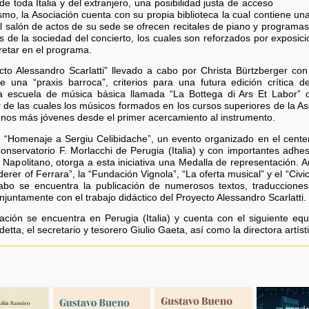
e toda Italia y del extranjero, una posibilidad justa de acceso
smo, la Asociación cuenta con su propia biblioteca la cual contiene una 
l salón de actos de su sede se ofrecen recitales de piano y program
es de la sociedad del concierto, los cuales son reforzados por exposi
retar en el programa.
o Alessandro Scarlatti” llevado a cabo por Christa Bürtzberger con 
e una “praxis barroca”, criterios para una futura edición crítica 
 escuela de música básica llamada “La Bottega di Ars Et Labor” 
tir de las cuales los músicos formados en los cursos superiores de la As
mnos más jóvenes desde el primer acercamiento al instrumento.
 “Homenaje a Sergiu Celibidache”, un evento organizado en el centena
onservatorio F. Morlacchi de Perugia (Italia) y con importantes adhes
o Napolitano, otorga a esta iniciativa una Medalla de representación.
rer of Ferrara”, la “Fundación Vignola”, “La oferta musical” y el “Civ
abo se encuentra la publicación de numerosos textos, traducciones
njuntamente con el trabajo didáctico del Proyecto Alessandro Scarlatti.
ción se encuentra en Perugia (Italia) y cuenta con el siguiente equi
detta, el secretario y tesorero Giulio Gaeta, así como la directora artís