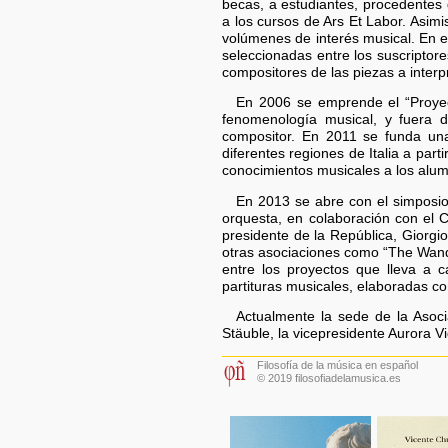
becas, a estudiantes, procedentes d
a los cursos de Ars Et Labor. Asimi
volúmenes de interés musical. En e
seleccionadas entre los suscriptor
compositores de las piezas a interp
En 2006 se emprende el “Proyect
fenomenología musical, y fuera d
compositor. En 2011 se funda una
diferentes regiones de Italia a par
conocimientos musicales a los alu
En 2013 se abre con el simposio
orquesta, en colaboración con el C
presidente de la República, Giorgi
otras asociaciones como “The Wande
entre los proyectos que lleva a c
partituras musicales, elaboradas co
Actualmente la sede de la Asocia
Stäuble, la vicepresidente Aurora Vi
Filosofía de la música en español
© 2019 filosofiadelamusica.es