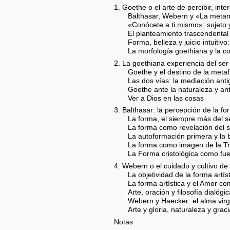
1. Goethe o el arte de percibir, inte
Balthasar, Webern y «La metam
«Conócete a ti mismo»: sujeto
El planteamiento trascendental d
Forma, belleza y juicio intuitiv
La morfología goethiana y la 
2. La goethiana experiencia del ser
Goethe y el destino de la metafí
Las dos vías: la mediación antig
Goethe ante la naturaleza y an
Ver a Dios en las cosas
3. Balthasar: la percepción de la 
La forma, el siempre más del se
La forma como revelación del s
La autoformación primera y la 
La forma como imagen de la Tr
La Forma cristológica como fue
4. Webern o el cuidado y cultivo de
La objetividad de la forma artíst
La forma artística y el Amor c
Arte, oración y filosofía dialógi
Webern y Haecker: el alma virg
Arte y gloria, naturaleza y grac
Notas