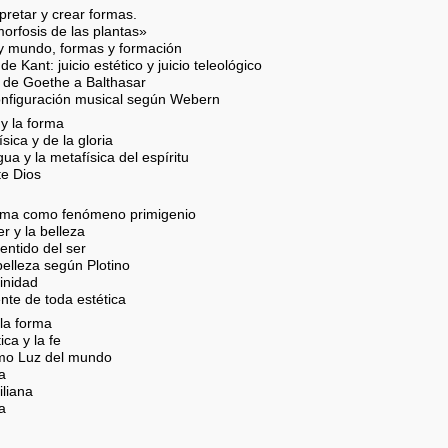
rpretar y crear formas.
orfosis de las plantas»
 y mundo, formas y formación
e Kant: juicio estético y juicio teleológico
o: de Goethe a Balthasar
configuración musical según Webern
 y la forma
sica y de la gloria
ua y la metafísica del espíritu
te Dios
forma como fenómeno primigenio
r y la belleza
entido del ser
belleza según Plotino
inidad
nte de toda estética
 la forma
ica y la fe
omo Luz del mundo
ca
iliana
ia