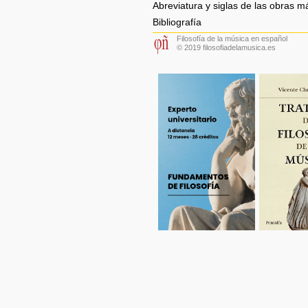
Abreviatura y siglas de las obras m
Bibliografía
Filosofía de la música en español
© 2019 filosofiadelamusica.es