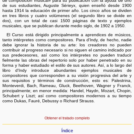
de composición musical» para su publicación con la ayuda de uno
de sus estudiantes, Auguste Sérieyx, quien enseñó desde 1900
hasta 1914 la educación de primer año. Los cinco años se dividen
en tres libros y cuatro volúmenes (el segundo libro se divide en
dos), con un total de casi 1500 páginas de texto y ejemplos
musicales, que se publican durante medio siglo, de 1902 a 1950.
El Curso está dirigido principalmente a aprendices de músicos,
tanto intérpretes como compositores. Para d'Indy, de hecho, nadie
debe ignorar la historia de su arte: los creadores no pueden
contribuir al progreso necesario si no siguen el camino indicado por
sus predecesores, así como los intérpretes no pueden traducir
fielmente las obras del repertorio solo por haber penetrado en su
forma y haber estudiado el estilo de sus autores. Así, a lo largo del
libro d'Indy introduce abundantes ejemplos musicales de
compositores que corresponden a su visión progresiva del arte y
sus requisitos y términos de construcción, esto es: Palestrina,
Monteverdi, Bach, Rameau, Gluck, Beethoven, Wagner y Franck,
principalmente; en menor medida: Handel, Haydn, Mozart, Chopin,
Schubert y Liszt; así como compositores modernos a su tiempo
como Dukas, Fauré, Debussy o Richard Strauss.
Obtener el tratado completo
Índice