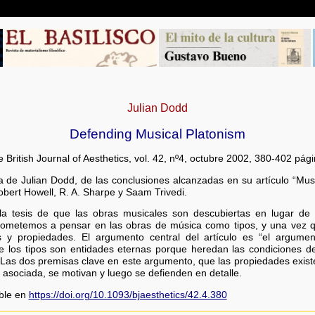
Julian Dodd
Defending Musical Platonism
 British Journal of Aesthetics, vol. 42, nº4, octubre 2002, 380-402 pág
a de Julian Dodd, de las conclusiones alcanzadas en su artículo “Mus
obert Howell, R. A. Sharpe y Saam Trivedi.
 la tesis de que las obras musicales son descubiertas en lugar de
prometemos a pensar en las obras de música como tipos, y una vez
os y propiedades. El argumento central del artículo es “el argumen
e los tipos son entidades eternas porque heredan las condiciones d
Las dos premisas clave en este argumento, que las propiedades exist
 asociada, se motivan y luego se defienden en detalle.
ible en
https://doi.org/10.1093/bjaesthetics/42.4.380