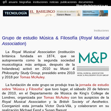
Instituciones
Grupo de estudio Música & Filosofía (
Royal Musical
Association
)
La
Royal Musical Association
(institución
británica fundada en 1874, que se
autopresenta como la segunda sociedad
musicológica más antigua, después de la
holandesa) activó en 2010 su
Music &
Philosophy Study Group
, presidido entre 2010
y 2018 por
Tomas McAuley
.
La fundación de este grupo se produjo tras la
jornada de estudio
sobre “Música y Filosofía”
que tuvo lugar, el sábado 20 de febrero
de 2010, en el Departamento de Música de King's College de
Londres, organizada por
Tomas McAuley
con los auspicios de la
Royal Musical Association
y la
British Society of Aesthetics
.
Coorganizó esta jornada Víctor Durà-Vilà, y colaboraron en su
realización Michael Fend y Susan Bagust.