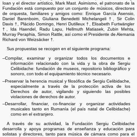
Ioan y el director artístico, Mark Mast. Asimismo, el patronato de la
Fundación está compuesto por un conjunto de músicos, directores
de orquesta, familiares y amigos como: Enrique García Asensio,
Daniel Barenboim, Giuliana Benedetti Michelangeli †, Sir Colin
Davis †, Plácido Domingo, Henri Dutilleux †, Elisabeth Furtwängler
†, Ida Haendel, Radu Lapu, Hellmuth Matiasek, Zubin Mehta,
Murray Peraphia, Simon Rattle, así como el Presidente de Alemania
Richard von Weizsäcker †.
Sus propuestas se recogen en el siguiente programa:
–Compilar, examinar y organizar todos los documentos e
información relacionado con la vida y la obra de Sergiu
Celibidache: fundación de museos, repositorio bibliográfico y
sonoro, con todo el equipamiento técnico necesario.
–Preservar la herencia musical y filosófica de Sergiu Celibidache,
especialmente a través de la protección activa de los
Derechos de autor, vigilando y siguiendo las posibles
violaciones de derechos de autor.
–Desarrollar, financiar, co-financiar y organizar actividades
musicales tanto en Rumanía (el país natal de Celibidache)
como en el extranjero.
A través de su actividad, la Fundación Sergiu Celibidache
desarrolla y apoya programas de enseñanza y educación para
solistas y directores, tanto para música de cámara como para el