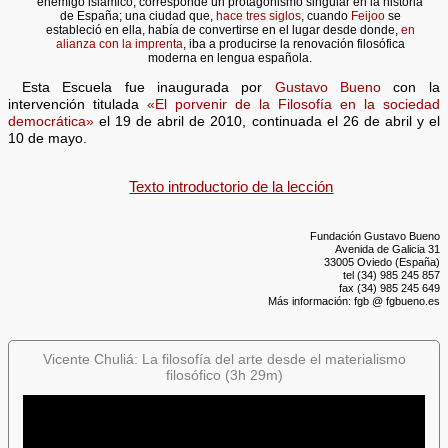
enemigo islámico, corresponde un protagonismo singular en la historia
de España; una ciudad que,
hace tres siglos
, cuando
Feijoo
se
estableció en ella, había de convertirse en el lugar desde donde,
en
alianza con la imprenta
, iba a producirse la renovación filosófica
moderna en lengua española.
Esta Escuela fue inaugurada por
Gustavo Bueno
con la
intervención titulada
«El porvenir de la Filosofía en la sociedad
democrática»
el 19 de abril de 2010, continuada el 26 de abril y el
10 de mayo.
Texto introductorio de la lección
Fundación Gustavo Bueno
Avenida de Galicia 31
33005 Oviedo (España)
tel (34) 985 245 857
fax (34) 985 245 649
Más información: fgb @ fgbueno.es
Vicente Chuliá: La filosofía del arte desde el materialismo
filosófico (3h 29m)