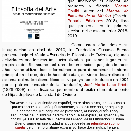
que interviene el director de
orquesta y filósofo
Vicente
Chuliá
, autor del
Manual de
Filosofía de la Música
(Oviedo,
Pentalfa Ediciones
2018), libro
que presenta en la primera
lección del curso anterior 2018-
2019.
Como cada año, desde su
inauguración en abril de 2010, la Fundación Gustavo Bueno
presenta bajo el rótulo «Escuela de Filosofía de Oviedo», algunas
actividades académicas institucionalizadas que tienen lugar en su
propia sede. Se asume así una denominación que, desde hace
años, viene utilizándose informalmente para denominar el entorno
principal en el que, desde hace décadas, se viene desarrollando el
sistema del materialismo filosófico y que ya fue introducido en 2004
por el patrono fundador de la Fundación,
José María Laso Prieto
(1926-2009), en el discurso que nombró al recibir el nombramiento
de Hijo adoptivo de la ciudad de Oviedo.
Por «escuela» se entiende en español, entre otras cosas, tanto la casa o
pórtico donde se enseña públicamente, como su doctrina, principios y
fundamentos, y el conjunto de profesores, alumnos, discípulos y
seguidores de un sistema determinado que se explica, se aprende y se
construye. La Escuela de Filosofía de Oviedo, de la Fundación Gustavo
Bueno, surge en una ciudad a la que, desde su
refundación como
capital
de un reino cristiano expansivo, hace doce siglos, frente al