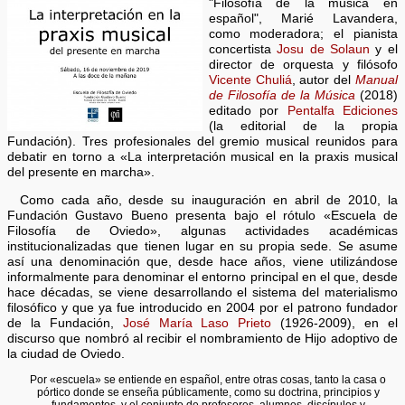
"Filosofía de la música en
español", Marié Lavandera,
como moderadora; el pianista
concertista
Josu de Solaun
y el
director de orquesta y filósofo
Vicente Chuliá
, autor del
Manual
de Filosofía de la Música
(2018)
editado por
Pentalfa Ediciones
(la editorial de la propia
Fundación). Tres profesionales del gremio musical reunidos para
debatir en torno a «La interpretación musical en la praxis musical
del presente en marcha».
Como cada año, desde su inauguración en abril de 2010, la
Fundación Gustavo Bueno presenta bajo el rótulo «Escuela de
Filosofía de Oviedo», algunas actividades académicas
institucionalizadas que tienen lugar en su propia sede. Se asume
así una denominación que, desde hace años, viene utilizándose
informalmente para denominar el entorno principal en el que, desde
hace décadas, se viene desarrollando el sistema del materialismo
filosófico y que ya fue introducido en 2004 por el patrono fundador
de la Fundación,
José María Laso Prieto
(1926-2009), en el
discurso que nombró al recibir el nombramiento de Hijo adoptivo de
la ciudad de Oviedo.
Por «escuela» se entiende en español, entre otras cosas, tanto la casa o
pórtico donde se enseña públicamente, como su doctrina, principios y