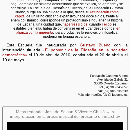
fundamentos, y el conjunto de profesores, alumnos, discípulos y
seguidores de un sistema determinado que se explica, se aprende y se
construye. La Escuela de Filosofía de Oviedo, de la Fundación Gustavo
Bueno, surge en una ciudad a la que, desde su
refundación como
capital
de un reino cristiano expansivo, hace doce siglos, frente al
enemigo islámico, corresponde un protagonismo singular en la historia
de España; una ciudad que,
hace tres siglos
, cuando
Feijoo
se
estableció en ella, había de convertirse en el lugar desde donde,
en
alianza con la imprenta
, iba a producirse la renovación filosófica
moderna en lengua española.
Esta Escuela fue inaugurada por
Gustavo Bueno
con la
intervención titulada
«El porvenir de la Filosofía en la sociedad
democrática»
el 19 de abril de 2010, continuada el 26 de abril y el
10 de mayo.
Fundación Gustavo Bueno
Avenida de Galicia 31
33005 Oviedo (España)
tel (34) 985 245 857
fax (34) 985 245 649
Más información: fgb @ fgbueno.es
Mesa redonda: Josu de Solaun & Vicente Chuliá. «La
interpretación en la praxis musical del presente en marcha»