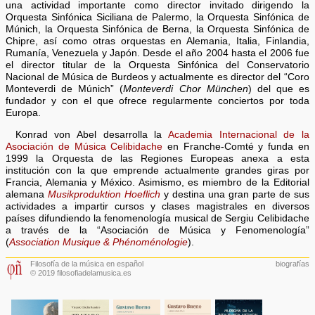
una actividad importante como director invitado dirigendo la
Orquesta Sinfónica Siciliana de Palermo, la Orquesta Sinfónica de
Múnich, la Orquesta Sinfónica de Berna, la Orquesta Sinfónica de
Chipre, así como otras orquestas en Alemania, Italia, Finlandia,
Rumanía, Venezuela y Japón. Desde el año 2004 hasta el 2006 fue
el director titular de la Orquesta Sinfónica del Conservatorio
Nacional de Música de Burdeos y actualmente es director del “Coro
Monteverdi de Múnich” (
Monteverdi Chor München
) del que es
fundador y con el que ofrece regularmente conciertos por toda
Europa.
Konrad von Abel desarrolla la
Academia Internacional de la
Asociación de Música Celibidache
en Franche-Comté y funda en
1999 la Orquesta de las Regiones Europeas anexa a esta
institución con la que emprende actualmente grandes giras por
Francia, Alemania y México. Asimismo, es miembro de la Editorial
alemana
Musikproduktion Hoeflich
y destina una gran parte de sus
actividades a impartir cursos y clases magistrales en diversos
países difundiendo la fenomenología musical de Sergiu Celibidache
a través de la “Asociación de Música y Fenomenología”
(
Association Musique & Phénoménologie
).
Filosofía de la música en español
biografías
© 2019 filosofiadelamusica.es