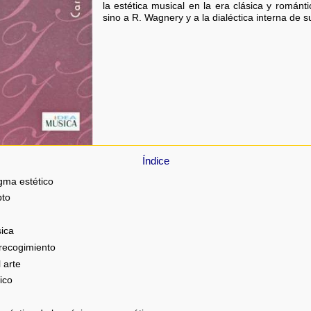
la estética musical en la era clásica y románti
sino a R. Wagnery y a la dialéctica interna de su
Índice
gma estético
pto
sica
 recogimiento
 arte
ico