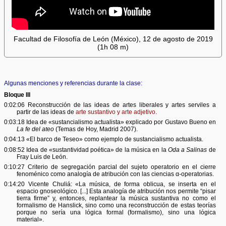
Facultad de Filosofía de León (México), 12 de agosto de 2019
(1h 08 m)
Algunas menciones y referencias durante la clase:
Bloque III
0:02:06 Reconstrucción de las ideas de artes liberales y artes serviles a
partir de las ideas de
arte sustantivo y arte adjetivo
.
0:03:18 Idea de «sustancialismo actualista» explicado por Gustavo Bueno en
La fe del ateo
(Temas de Hoy, Madrid 2007).
0:04:13 «El barco de Teseo» como ejemplo de sustancialismo actualista.
0:08:52 Idea de «sustantividad poética» de la música en la
Oda a Salinas
de
Fray Luis de León.
0:10:27 Criterio de segregación parcial del sujeto operatorio en el cierre
fenoménico como analogía de atribución con las ciencias α-operatorias.
0:14:20 Vicente Chuliá: «La música, de forma oblicua, se inserta en el
espacio gnoseológico. [...] Esta analogía de atribución nos permite “pisar
tierra firme” y, entonces, replantear la música sustantiva no como el
formalismo de Hanslick, sino como una reconstrucción de estas teorías
porque no sería una lógica formal (formalismo), sino una lógica
material».