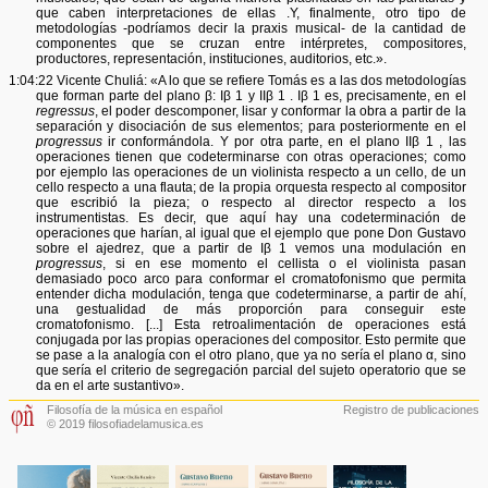
que caben interpretaciones de ellas .Y, finalmente, otro tipo de
metodologías -podríamos decir la praxis musical- de la cantidad de
componentes que se cruzan entre intérpretes, compositores,
productores, representación, instituciones, auditorios, etc.».
1:04:22 Vicente Chuliá: «A lo que se refiere Tomás es a las dos metodologías
que forman parte del plano β: Iβ 1 y IIβ 1 . Iβ 1 es, precisamente, en el
regressus
, el poder descomponer, lisar y conformar la obra a partir de la
separación y disociación de sus elementos; para posteriormente en el
progressus
ir conformándola. Y por otra parte, en el plano IIβ 1 , las
operaciones tienen que codeterminarse con otras operaciones; como
por ejemplo las operaciones de un violinista respecto a un cello, de un
cello respecto a una flauta; de la propia orquesta respecto al compositor
que escribió la pieza; o respecto al director respecto a los
instrumentistas. Es decir, que aquí hay una codeterminación de
operaciones que harían, al igual que el ejemplo que pone Don Gustavo
sobre el ajedrez, que a partir de Iβ 1 vemos una modulación en
progressus
, si en ese momento el cellista o el violinista pasan
demasiado poco arco para conformar el cromatofonismo que permita
entender dicha modulación, tenga que codeterminarse, a partir de ahí,
una gestualidad de más proporción para conseguir este
cromatofonismo. [...] Esta retroalimentación de operaciones está
conjugada por las propias operaciones del compositor. Esto permite que
se pase a la analogía con el otro plano, que ya no sería el plano α, sino
que sería el criterio de segregación parcial del sujeto operatorio que se
da en el arte sustantivo».
Filosofía de la música en español
Registro de publicaciones
© 2019 filosofiadelamusica.es