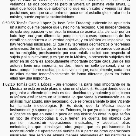
veríamos las dos posiciones pero si viniera un primate vería rayas. E
igual que todos los que sabemos lo que es un cubo y vemos las dos
posiciones, uno que se adentre un poco en el estudio glomerular de la
música, puede captar la sustantividad».
0:59:55 Tomás García López (a José Jofre Fradera): «Vicente ha apuntado
un asunto que me parece que usted no ha recogido. Con independencia
de esta segregación -y en eso, la música se acerca a la ciencia- por un
lado hay una gran diferencia, porque esos cursos operatorios de los
científicos conducen a la verdad objetiva; y en Música es imposible, no
hay teoremas musicales. Sí que hay teoremas geométricos o teoremas
aritméticos. Sin embargo, le ha insinuado algo que me parece que usted
no ha recogido, precisamente por eso enfatiza usted con respecto al
sujeto y al subjetivismo; y es que en la Música, la presencia subjetiva del
autor en su obra es absolutamente importante porque cada uno de los
autores tiene una impronta, es decir, tiene un sello personal; y si no
fuera porque tiene muchas piezas, vemos que, naturalmente, cada una
de ellas cierran fenoménicamente de forma diferente, pero en todas
ellas hay una impronta».
1:02:16 Tomás García López: «Sin embargo, la parte más importante de la
Música no está en este plano α, sino en el plano β. Es aquí donde quería
preguntar a Vicente que ésta es una doctrina muy potente y que, como
la Música está inserta en la Historia, lo que viene a continuación es un
análisis muy agudo, muy necesario, que es precisamente lo que Vicente
ha llamado metodologías β. Es decir, que la Música supone
instrumentos y supone partituras. Entonces, lo que yo quiero preguntarle
a Vicente es que abunde un poco en esa distinción entre lo que serían
un tipo de metodologías β que tienen en cuenta los objetos que
permiten reconstruir operaciones musicales; y aquellas otras
metodologías que constituyen otro grupo, que es precisamente la
reconstrucción de operaciones musicales a partir de otras operaciones
musicales, que están de alguna manera plasmadas en las partituras y