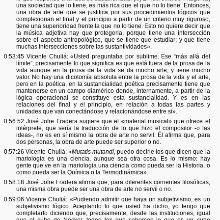
una sociedad que lo tiene, es más rica que el que no lo tiene. Entonces,
una obra de arte que se justifica por sus procedimientos lógicos que
complexionan el final y el principio a partir de un criterio muy riguroso,
tiene una superioridad frente la que no lo tiene. Esto no quiere decir que
la música adjetiva hay que protegerla, porque tiene una intersección
sobre el aspecto antropológico, que se tiene que estudiar; y que tiene
muchas intersecciones sobre las sustantividades».
0:53:45 Vicente Chuliá: «Usted preguntaba por sublime. Ese “más allá del
límite”, precisamente lo que significa es que está fuera de la prosa de la
vida aunque en la prosa de la vida se da mucho arte, y tiene mucho
valor. No hay una dicotomía absoluta entre la prosa de la vida y el arte,
pero en la poética, en la sustancialidad poética precisamente tiene que
mantenerse en un campo diamérico donde, internamente, a partir de la
lógica operacional se constituye esta sustancialidad. Y es en las
relaciones del final y el principio, en relación a todas las partes y
unidades que van conectándose y relacionándose entre sí».
0:56:52 José Jofre Fradera sugiere que el «material musical» que ofrece el
intérprete, que sería la traducción de lo que hizo el compositor -o las
ideas-, no es en sí mismo la obra de arte no servil. Él afirma que, para
dos personas, la obra de arte puede ser superior o no.
0:57:26 Vicente Chuliá: «
Mutatis mutandi
, puedo decirle los que dicen que la
mariología es una ciencia, aunque sea otra cosa. Es lo mismo: hay
gente que ve en la mariología una ciencia como pueda ser la Historia, o
como pueda ser la Química o la Termodinámica».
0:58:18 José Jofre Fradera afirma que, para diferentes corrientes filosóficas,
una misma obra puede ser una obra de arte no servil o no.
0:59:06 Vicente Chuliá: «Pudiendo admitir que haya un subjetivismo, es un
subjetivismo lógico. Aceptando lo que usted ha dicho, yo tengo que
completarlo diciendo que, precisamente, desde las instituciones, igual
que el cubo de Necker, todos los que sabemos lo que es un cubo