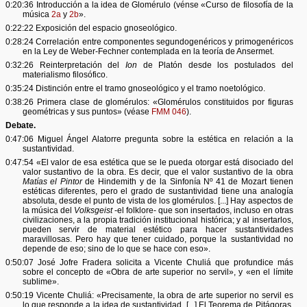
0:20:36 Introducción a la idea de Glomérulo (vénse «Curso de filosofía de la
música
2a
y
2b
».
0:22:22 Exposición del espacio gnoseológico.
0:28:24 Correlación entre componentes segundogenéricos y primogenéricos
en la Ley de Weber-Fechner contemplada en la teoría de Ansermet.
0:32:26 Reinterpretación del
Ion
de Platón desde los postulados del
materialismo filosófico.
0:35:24 Distinción entre el tramo gnoseológico y el tramo noetológico.
0:38:26 Primera clase de glomérulos: «Glomérulos constituidos por figuras
geométricas y sus puntos» (véase
FMM 046
).
Debate.
0:47:06 Miguel Ángel Alatorre pregunta sobre la estética en relación a la
sustantividad.
0:47:54 «El valor de esa estética que se le pueda otorgar está disociado del
valor sustantivo de la obra. Es decir, que el valor sustantivo de la obra
Matías el Pintor
de Hindemith y de la Sinfonía Nº 41 de Mozart tienen
estéticas diferentes, pero el grado de sustantividad tiene una analogía
absoluta, desde el punto de vista de los glomérulos. [...] Hay aspectos de
la música del
Volksgeist
-el folklore- que son insertados, incluso en otras
civilizaciones, a la propia tradición institucional histórica; y al insertarlos,
pueden servir de material estético para hacer sustantividades
maravillosas. Pero hay que tener cuidado, porque la sustantividad no
depende de eso; sino de lo que se hace con eso».
0:50:07 José Jofre Fradera solicita a Vicente Chuliá que profundice más
sobre el concepto de «Obra de arte superior no servil», y «en el límite
sublime».
0:50:19 Vicente Chuliá: «Precisamente, la obra de arte superior no servil es
lo que responde a la idea de sustantividad. [...] El Teorema de Pitágoras,