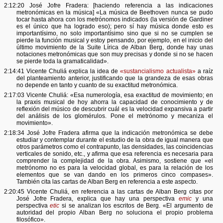
2:12:20 José Jofre Fradera: [haciendo referencia a las indicaciones
metronómicas en la música] «La música de Beethoven nunca se pudo
tocar hasta ahora con los metrónomos indicados (la versión de Gardiner
es el único que ha logrado eso); pero sí hay música donde esto es
importantísimo, no solo importantísimo sino que si no se cumplen se
pierde la función musical y estoy pensando, por ejemplo, en el inicio del
último movimiento de la Suite Lírica de Alban Berg, donde hay unas
notaciones metronómicas que son muy precisas y donde si no se hacen
se pierde toda la gramaticalidad».
2:14:41 Vicente Chuliá explica la idea de
«sustancialismo actualista»
a raíz
del planteamiento anterior, justificando que la grandeza de esas obras
no depende en tanto y cuanto de su exactitud metronómica.
2:17:03 Vicente Chuliá: «Esa numerología, esa exactitud de movimiento; en
la praxis musical de hoy ahorra la capacidad de conocimiento y de
reflexión del músico de descubrir cuál es la velocidad expansiva a partir
del análisis de los glomérulos. Pone el metrónomo y mecaniza el
movimiento».
2:18:34 José Jofre Fradera afirma que la indicación metronómica se debe
estudiar y contemplar durante el estudio de la obra de igual manera que
otros parámetros como el contrapunto, las densidades, las coincidencias
verticales de sonido, etc., y afirma que esa referencia es necesaria para
comprender la complejidad de la obra. Asimismo, sostiene que «el
metrónomo no es para la velocidad global, es para la relación de los
elementos que se van dando en los primeros cinco compases».
También cita las cartas de Alban Berg en referencia a este aspecto.
2:20:45 Vicente Chuliá, en referencia a las cartas de Alban Berg citas por
José Jofre Fradera, explica que hay una perspectiva
emic
y una
perspectiva
etic
si se analizan los escritos de Berg. «El argumento de
autoridad del propio Alban Berg no soluciona el propio problema
filosófico».