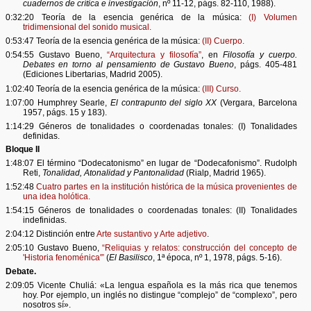
cuadernos de crítica e investigación
, nº 11-12, págs. 82-110, 1988).
0:32:20 Teoría de la esencia genérica de la música:
(I) Volumen
tridimensional del sonido musical.
0:53:47 Teoría de la esencia genérica de la música:
(II) Cuerpo.
0:54:55 Gustavo Bueno,
“Arquitectura y filosofía”
, en
Filosofía y cuerpo.
Debates en torno al pensamiento de Gustavo Bueno
, págs. 405-481
(Ediciones Libertarias, Madrid 2005).
1:02:40 Teoría de la esencia genérica de la música:
(III) Curso.
1:07:00 Humphrey Searle,
El contrapunto del siglo XX
(Vergara, Barcelona
1957, págs. 15 y 183).
1:14:29 Géneros de tonalidades o coordenadas tonales: (I) Tonalidades
definidas.
Bloque II
1:48:07 El término “Dodecatonismo” en lugar de “Dodecafonismo”. Rudolph
Reti,
Tonalidad, Atonalidad y Pantonalidad
(Rialp, Madrid 1965).
1:52:48
Cuatro partes en la institución histórica de la música provenientes de
una idea holótica.
1:54:15 Géneros de tonalidades o coordenadas tonales: (II) Tonalidades
indefinidas.
2:04:12 Distinción entre
Arte sustantivo y Arte adjetivo
.
2:05:10 Gustavo Bueno,
“Reliquias y relatos: construcción del concepto de
'Historia fenoménica'”
(
El Basilisco
, 1ª época, nº 1, 1978, págs. 5-16).
Debate.
2:09:05 Vicente Chuliá: «La lengua española es la más rica que tenemos
hoy. Por ejemplo, un inglés no distingue “complejo” de “complexo”, pero
nosotros sí».