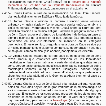
explicaciones que Vicente Chuliá realizó en el
ensayo de la Sinfonía
Incompleta de Schubert con la Orquesta Renacimiento
en Trinitate
Philarmonia (León, Guanajuato), basándose en el actualismo.
2:41:57 Tomás García, a raíz de la intervención de José Jofre Fradera,
plantea la distinción entre Estética y Filosofía de la música.
2:43:18 Tomás García cuestiona la confusa distinción entre «música
antigua» y «música clásica» (como analogía con la «música tonal» y la
«música atonal»), y pregunta a Vicente Chuliá sobre la figura de Jordi
Savall en relación a la música antigua. También le pregunta sobre
4'33''
de John Cage respecto al género de tonalidades indefinidas, en base al
ejemplo esencial de la elipse en el que, aunque ésta degenera hasta
convertirse en una circunferencia, se mantiene en la categoría
geométrica. En este sentido, pregunta si esta obra de Cage se rige por
el mismo planteamiento o si, por el contrario, su degeneración hace que
se salga del campo musical y se adentre, por ejemplo, en el teatral.
2:47:10 Vicente Chuliá: «Acaba de corregir algo de mi doctrina donde tiene
razón. Habría que establecer otra distinción en las tonalidades
metafísicas en las cuales habría una serie de músicas que dejarían de
serlo, porque las tonalidades metafísicas, mientras se sostuvieran sobre
morfologías sonoras -aunque fuesen lisológicas-, podrían seguir
perteneciendo a la totalidad de lo que es Música, igual que pertenece la
circunferencia a la totalidad de la Geometría. Ahora bien, en el caso de
4’33’’
, es imposible».
2:49:51 Vicente Chuliá, a raíz de Jordi Savall y la música antigua: «Los dos
polos en los cuales hoy en día la gran vertiente de la música antigua se
está sosteniendo sería sobre reduccionismos. Ellos parten de algo que
es verdad. El estudio de los cuerpos que proceden de los siglos mismos
en donde se compusieron las obras, son de un valor muy grande que
hay que estudiar, pero reducir la
Noetología
(el cómo se organiza la
proposición, la contraposición y resolución) a esas técnicas arruina toda