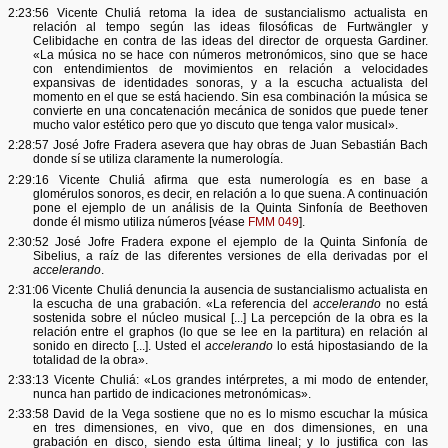
2:23:56 Vicente Chuliá retoma la idea de sustancialismo actualista en
relación al tempo según las ideas filosóficas de Furtwängler y
Celibidache en contra de las ideas del director de orquesta Gardiner.
«La música no se hace con números metronómicos, sino que se hace
con entendimientos de movimientos en relación a velocidades
expansivas de identidades sonoras, y a la escucha actualista del
momento en el que se está haciendo. Sin esa combinación la música se
convierte en una concatenación mecánica de sonidos que puede tener
mucho valor estético pero que yo discuto que tenga valor musical».
2:28:57 José Jofre Fradera asevera que hay obras de Juan Sebastián Bach
donde sí se utiliza claramente la numerología.
2:29:16 Vicente Chuliá afirma que esta numerología es en base a
glomérulos sonoros, es decir, en relación a lo que suena. A continuación
pone el ejemplo de un análisis de la Quinta Sinfonía de Beethoven
donde él mismo utiliza números [véase
FMM 049
].
2:30:52 José Jofre Fradera expone el ejemplo de la Quinta Sinfonía de
Sibelius, a raíz de las diferentes versiones de ella derivadas por el
accelerando
.
2:31:06 Vicente Chuliá denuncia la ausencia de sustancialismo actualista en
la escucha de una grabación. «La referencia del
accelerando
no está
sostenida sobre el núcleo musical [...] La percepción de la obra es la
relación entre el graphos (lo que se lee en la partitura) en relación al
sonido en directo [...]. Usted el
accelerando
lo está hipostasiando de la
totalidad de la obra».
2:33:13 Vicente Chuliá: «Los grandes intérpretes, a mi modo de entender,
nunca han partido de indicaciones metronómicas».
2:33:58 David de la Vega sostiene que no es lo mismo escuchar la música
en tres dimensiones, en vivo, que en dos dimensiones, en una
grabación en disco, siendo esta última lineal; y lo justifica con las