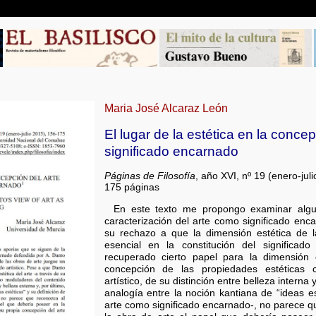
Maria José Alcaraz León
El lugar de la estética en la conce
significado encarnado
Páginas de Filosofía
, año XVI, nº 19 (enero-ju
175 páginas
En este texto me propongo examinar algu
caracterización del arte como significado enc
su rechazo a que la dimensión estética de 
esencial en la constitución del significad
recuperado cierto papel para la dimensión 
concepción de las propiedades estéticas
artístico, de su distinción entre belleza interna 
analogía entre la noción kantiana de “ideas es
arte como significado encarnado-, no parece qu