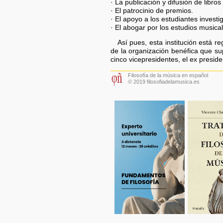
· La publicación y difusión de libro
· El patrocinio de premios.
· El apoyo a los estudiantes invest
· El abogar por los estudios musica
Así pues, esta institución está r
de la organización benéfica que s
cinco vicepresidentes, el ex preside
Filosofía de la música en español
© 2019 filosofiadelamusica.es