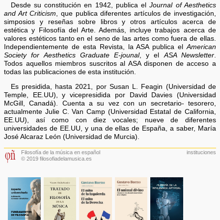
Desde su constitución en 1942, publica el
Journal of Aesthetics
and Art Criticism
, que publica diferentes artículos de investigación,
simposios y reseñas sobre libros y otros artículos acerca de
estética y Filosofía del Arte. Además, incluye trabajos acerca de
valores estéticos tanto en el seno de las artes como fuera de ellas.
Independientemente de esta Revista, la ASA publica el
American
Society for Aesthetics Graduate E-jounal
, y el
ASA Newsletter
.
Todos aquellos miembros suscritos al ASA disponen de acceso a
todas las publicaciones de esta institución.
Es presidida, hasta 2021, por Susan L. Feagin (Universidad de
Temple, EE.UU), y vicepresidida por David Davies (Universidad
McGill, Canadá). Cuenta a su vez con un secretario- tesorero,
actualmente Julie C. Van Camp (Universidad Estatal de California,
EE.UU), así como con diez vocales; nueve de diferentes
universidades de EE.UU, y una de ellas de España, a saber, María
José Alcaraz León (Universidad de Murcia).
Filosofía de la música en español
instituciones
© 2019 filosofiadelamusica.es