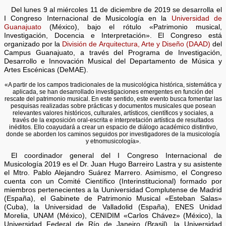
Del lunes 9 al miércoles 11 de diciembre de 2019 se desarrolla el
I Congreso Internacional de Musicología en la
Universidad de
Guanajuato
(México), bajo el rótulo «Patrimonio musical,
Investigación, Docencia e Interpretación». El Congreso está
organizado por la
División de Arquitectura, Arte y Diseño (DAAD)
del
Campus Guanajuato, a través del Programa de Investigación,
Desarrollo e Innovación Musical del Departamento de Música y
Artes Escénicas (DeMAE).
«A partir de los campos tradicionales de la musicológica histórica, sistemática y
aplicada, se han desarrollado investigaciones emergentes en función del
rescate del patrimonio musical. En este sentido, este evento busca fomentar las
pesquisas realizadas sobre prácticas y documentos musicales que posean
relevantes valores históricos, culturales, artísticos, científicos y sociales, a
través de la exposición oral-escrita e interpretación artística de resultados
inéditos. Ello coayudará a crear un espacio de diálogo académico distintivo,
donde se aborden los caminos seguidos por investigadores de la musicología
y etnomusicología».
El coordinador general del I Congreso Internacional de
Musicología 2019 es el Dr. Juan Hugo Barreiro Lastra y su asistente
el Mtro. Pablo Alejandro Suárez Marrero. Asimismo, el Congreso
cuenta con un Comité Científico (Interinstitucional) formado por
miembros pertenecientes a la Uuniversidad Complutense de Madrid
(España), el Gabinete de Patrimonio Musical «Esteban Salas»
(Cuba), la Universidad de Valladolid (España), ENES Unidad
Morelia, UNAM (México), CENIDIM «Carlos Chávez» (México), la
Universidad Federal de Río de Janeiro (Brasil), la Universidad