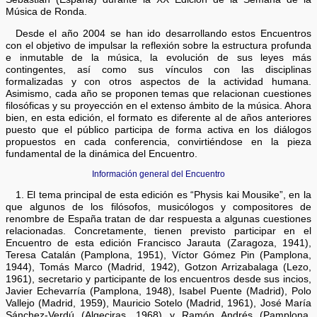
Música de Ronda.
Desde el año 2004 se han ido desarrollando estos Encuentros
con el objetivo de impulsar la reflexión sobre la estructura profunda
e inmutable de la música, la evolución de sus leyes más
contingentes, así como sus vínculos con las disciplinas
formalizadas y con otros aspectos de la actividad humana.
Asimismo, cada año se proponen temas que relacionan cuestiones
filosóficas y su proyección en el extenso ámbito de la música. Ahora
bien, en esta edición, el formato es diferente al de años anteriores
puesto que el público participa de forma activa en los diálogos
propuestos en cada conferencia, convirtiéndose en la pieza
fundamental de la dinámica del Encuentro.
Información general del Encuentro
1. El tema principal de esta edición es “Physis kai Mousike”, en la
que algunos de los filósofos, musicólogos y compositores de
renombre de España tratan de dar respuesta a algunas cuestiones
relacionadas. Concretamente, tienen previsto participar en el
Encuentro de esta edición Francisco Jarauta (Zaragoza, 1941),
Teresa Catalán (Pamplona, 1951), Víctor Gómez Pin (Pamplona,
1944), Tomás Marco (Madrid, 1942), Gotzon Arrizabalaga (Lezo,
1961), secretario y participante de los encuentros desde sus incios,
Javier Echevarría (Pamplona, 1948), Isabel Puente (Madrid), Polo
Vallejo (Madrid, 1959), Mauricio Sotelo (Madrid, 1961), José María
Sánchez-Verdú (Algeciras, 1968) y Ramón Andrés (Pamplona,