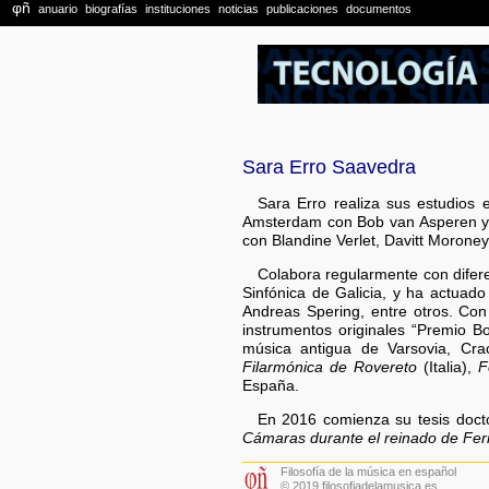
Sara Erro Saavedra
Sara Erro realiza sus estudios 
Amsterdam con Bob van Asperen y
con Blandine Verlet, Davitt Moroney
Colabora regularmente con dife
Sinfónica de Galicia, y ha actuad
Andreas Spering, entre otros. Co
instrumentos originales “Premio Bon
música antigua de Varsovia, Crac
Filarmónica de Rovereto
(Italia),
F
España.
En 2016 comienza su tesis doct
Cámaras durante el reinado de Fe
Filosofía de la música en español
© 2019 filosofiadelamusica.es