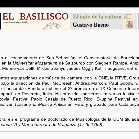
en el conservatorio de San Sebastián, el Conservatorio de Barcelon
 en la
Universität Mozarteum
de Salzburgo con Siegbert Rampe. Amplí
, Menno van Delft, Miklòs Spanyi, Jaques Ogg y Ketil Haugsand, entre 
rentes agrupaciones de música de cámara, con la ONE, la RTVE, Orq
o bajo la dirección de Paul McCreesh, Andrea Marcon, Paul Goodwin
n el ensemble Pandora obtiene el 2º premio en el IX Concurso Inte
porti” en Rovereto, Italia. Ha ofrecido conciertos en varios festival
ovia, Festival Pablo Casals de Puerto Rico, Skupina Festival en
estival Toscano di Musica Antica
en Pisa; y grabado para Catalunya
oral en el programa de doctorado de Musicología de la UCM titulad
rnando VI y María Bárbara de Braganza (1746-1759)
.