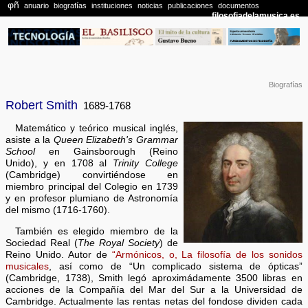
Biografías
Robert Smith
1689-1768
Matemático y teórico musical inglés,
asiste a la
Queen Elizabeth's Grammar
School
en Gainsborough (Reino
Unido), y en 1708 al
Trinity College
(Cambridge) convirtiéndose en
miembro principal del Colegio en 1739
y en profesor plumiano de Astronomía
del mismo (1716-1760).
También es elegido miembro de la
Sociedad Real (
The Royal Society
) de
Reino Unido. Autor de
“Armónicos, o, La filosofía de los sonidos
musicales
, así como de “Un complicado sistema de ópticas”
(Cambridge, 1738), Smith legó aproximádamente 3500 libras en
acciones de la Compañía del Mar del Sur a la Universidad de
Cambridge. Actualmente las rentas netas del fondose dividen cada