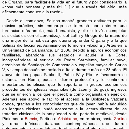
de Órgano, para facilitarle la vida en el futuro y por considerarlo la
«cosa más honesta y más útil [...] que a través del oído, más
eficazmente conduce a la razón».
Desde el comienzo, Salinas mostró grandes aptitudes para la
música práctica, sin embargo se interesó por obtener una
formación más amplia, más humanista, y ello le llevó a completar
sus estudios con el aprendizaje del Latín y Griego de la mano de
una mujer de la nobleza que quería aprender Órgano y a la que
Salinas dio lecciones. Asimismo se formó en Filosofía y Artes en la
Universidad de Salamanca. En 1536, debido a apuros económicos
familiares, abandona sus estudios y acude a la Corte,
incorporándose al servicio de Pedro Sarmiento, familiar suyo,
arzobispo de Santiago de Compostela y capellán mayor de Carlos
V, y tiempo después se traslada a Italia durante más de 23 años. El
apoyo de los papas Pablo III, Pablo IV y Pío IV favorecerá su
estancia en Roma, pues le dieron protección y le confirieron
importantes beneficios que le reportaron ingresos económicos
procedentes de iglesias españolas (de Jaén y Burgos), ingresos
que se unieron a los que él percibía como organista en ejercicio.
Además ese apoyo le facilitó el acceso a la Biblioteca Vaticana
donde, gracias a los conocimientos que de joven había adquirido
en lenguas clásicas, pudó acercarse a la lectura directa de los
tratados clásicos de la antigüedad y del período medieval, desde
Ptolomeo a
Boecio
, Porfirio o
Aristóxeno
, entre otros, hasta
Zarlino
y otros teóricos italianos contemporáneos que fueron
determinantes en sus futuras teorías sobre el ritmo y la armonía.