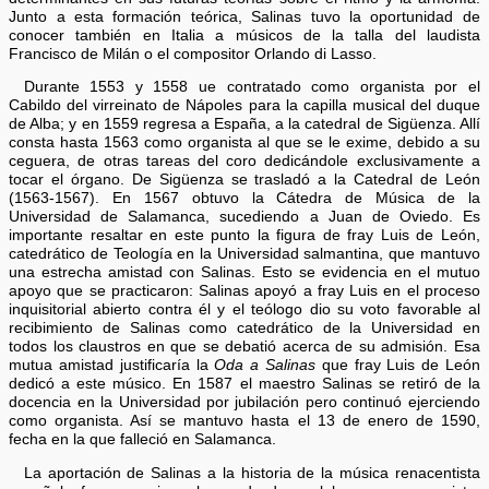
Junto a esta formación teórica, Salinas tuvo la oportunidad de
conocer también en Italia a músicos de la talla del laudista
Francisco de Milán o el compositor Orlando di Lasso.
Durante 1553 y 1558 ue contratado como organista por el
Cabildo del virreinato de Nápoles para la capilla musical del duque
de Alba; y en 1559 regresa a España, a la catedral de Sigüenza. Allí
consta hasta 1563 como organista al que se le exime, debido a su
ceguera, de otras tareas del coro dedicándole exclusivamente a
tocar el órgano. De Sigüenza se trasladó a la Catedral de León
(1563-1567). En 1567 obtuvo la Cátedra de Música de la
Universidad de Salamanca, sucediendo a Juan de Oviedo. Es
importante resaltar en este punto la figura de fray Luis de León,
catedrático de Teología en la Universidad salmantina, que mantuvo
una estrecha amistad con Salinas. Esto se evidencia en el mutuo
apoyo que se practicaron: Salinas apoyó a fray Luis en el proceso
inquisitorial abierto contra él y el teólogo dio su voto favorable al
recibimiento de Salinas como catedrático de la Universidad en
todos los claustros en que se debatió acerca de su admisión. Esa
mutua amistad justificaría la
Oda a Salinas
que fray Luis de León
dedicó a este músico. En 1587 el maestro Salinas se retiró de la
docencia en la Universidad por jubilación pero continuó ejerciendo
como organista. Así se mantuvo hasta el 13 de enero de 1590,
fecha en la que falleció en Salamanca.
La aportación de Salinas a la historia de la música renacentista