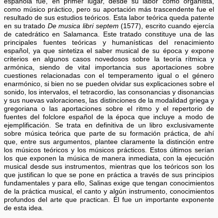
española fue, en primer lugar, desde su labor como organista,
como músico práctico, pero su aportación más trascendente fue el
resultado de sus estudios teóricos. Esta labor teórica queda patente
en su tratado
De musica libri septem
(1577), escrito cuando ejercía
de catedrático en Salamanca. Este tratado constituye una de las
principales fuentes teóricas y humanísticas del renacimiento
español, ya que sintetiza el saber musical de su época y expone
criterios en algunos casos novedosos sobre la teoría rítmica y
armónica, siendo de vital importancia sus aportaciones sobre
cuestiones relacionadas con el temperamento igual o el género
enarmónico, si bien no se pueden olvidar sus explicaciones sobre el
sonido, los intervalos, el tetracordio, las consonancias y disonancias
y sus nuevas valoraciones, las distinciones de la modalidad griega y
gregoriana o las aportaciones sobre el ritmo y el repertorio de
fuentes del folclore español de la época que incluye a modo de
ejemplificación. Se trata en definitiva de un libro exclusivamente
sobre música teórica que parte de su formación práctica, de ahí
que, entre sus argumentos, plantee claramente la distinción entre
los músicos teóricos y los músicos prácticos. Estos últimos serían
los que exponen la música de manera inmediata, con la ejecución
musical desde sus instrumentos, mientras que los teóricos son los
que justifican lo que se pone en práctica a través de sus principios
fundamentales y para ello, Salinas exige que tengan conocimientos
de la práctica musical, el canto y algún instrumento, conocimientos
profundos del arte que practican. Él fue un importante exponente
de esta idea.