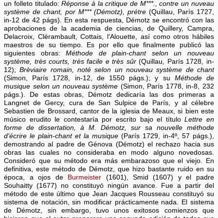
un folleto titulado:
Réponse à la critique de M***., contre un nuveau
système de chant, por M*** (Démotz), prétre
(Quillau, París 1727,
in-12 de 42 págs). En esta respuesta, Démotz se encontró con las
aprobaciones de la academia de ciencias, de Quillery, Campra,
Delacroix, Clérambault, Cottais, l'Alouette, así como otros hábiles
maestros de su tiempo. Es por ello que finalmente publicó las
siguientes obras:
Méthode de plain-chant selon un nouveau
système, très courts, très facile e très sûr
(Quillau, París 1728, in-
12);
Brèviaire romain, noté selon un nouveau système de chant
(Simon, París 1728, in-12, de 1550 págs.); y su
Méthode de
musique selon un nouveau système
(Simon, París 1778, in-8, 232
págs.). De estas obras, Démotz dedicaría las dos primeras a
Langnet de Gercy, cura de San Sulpice de París, y al célebre
Sebastien de Brossard, cantor de la iglesia de Meaux, si bien este
músico erudito le contestaría por escrito bajo el título
Lettre en
forme de dissertation, à M. Démotz, sur sa nouvelle méthode
d'écrire le plain-chant et la musique
(París 1729, in-4º, 57 págs.),
demostrando al padre de Génova (Démotz) el rechazo hacia sus
obras las cuales no consideraba en modo alguno novedosas.
Consideró que su método era más embarazoso que el viejo. En
definitiva, este método de Démotz, que hizo bastante ruido en su
época, a ojos de
Burmeister
(1601), Smid (1607) y el padre
Souhaitty (1677) no constituyó ningún avance. Fue a partir del
método de este último que Jean Jacques Rousseau constituyó su
sistema de notación, sin modificar prácticamente nada. El sistema
de Démotz, sin embargo, tuvo unos exitosos comienzos que