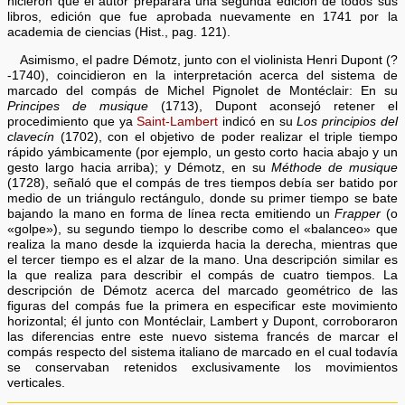
hicieron que el autor preparara una segunda edición de todos sus
libros, edición que fue aprobada nuevamente en 1741 por la
academia de ciencias (Hist., pag. 121).
Asimismo, el padre Démotz, junto con el violinista Henri Dupont (?
-1740), coincidieron en la interpretación acerca del sistema de
marcado del compás de Michel Pignolet de Montéclair: En su
Principes de musique
(1713), Dupont aconsejó retener el
procedimiento que ya
Saint-Lambert
indicó en su
Los principios del
clavecín
(1702), con el objetivo de poder realizar el triple tiempo
rápido yámbicamente (por ejemplo, un gesto corto hacia abajo y un
gesto largo hacia arriba); y Démotz, en su
Méthode de musique
(1728), señaló que el compás de tres tiempos debía ser batido por
medio de un triángulo rectángulo, donde su primer tiempo se bate
bajando la mano en forma de línea recta emitiendo un
Frapper
(o
«golpe»), su segundo tiempo lo describe como el «balanceo» que
realiza la mano desde la izquierda hacia la derecha, mientras que
el tercer tiempo es el alzar de la mano. Una descripción similar es
la que realiza para describir el compás de cuatro tiempos. La
descripción de Démotz acerca del marcado geométrico de las
figuras del compás fue la primera en especificar este movimiento
horizontal; él junto con Montéclair, Lambert y Dupont, corroboraron
las diferencias entre este nuevo sistema francés de marcar el
compás respecto del sistema italiano de marcado en el cual todavía
se conservaban retenidos exclusivamente los movimientos
verticales.